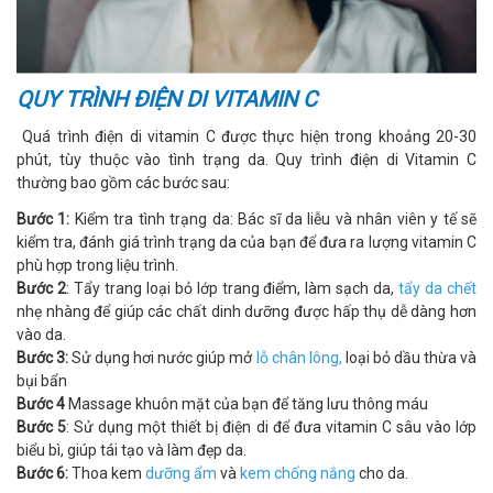
QUY TRÌNH ĐIỆN DI VITAMIN C
Quá trình điện di vitamin C được thực hiện trong khoảng 20-30
phút, tùy thuộc vào tình trạng da. Quy trình điện di Vitamin C
thường bao gồm các bước sau:
Bước 1:
Kiểm tra tình trạng da: Bác sĩ da liễu và nhân viên y tế sẽ
kiểm tra, đánh giá trình trạng da của bạn để đưa ra lượng vitamin C
phù hợp trong liệu trình.
Bước 2
: Tẩy trang loại bỏ lớp trang điểm, làm sạch da,
tẩy da chết
nhẹ nhàng để giúp các chất dinh dưỡng được hấp thụ dễ dàng hơn
vào da.
Bước 3:
Sử dụng hơi nước giúp mở
lỗ chân lông,
loại bỏ dầu thừa và
bụi bẩn
Bước 4
Massage khuôn mặt của bạn để tăng lưu thông máu
Bước 5
: Sử dụng một thiết bị điện di để đưa vitamin C sâu vào lớp
biểu bì, giúp tái tạo và làm đẹp da.
Bước 6:
Thoa kem
dưỡng ẩm
và
kem chống nắng
cho da.