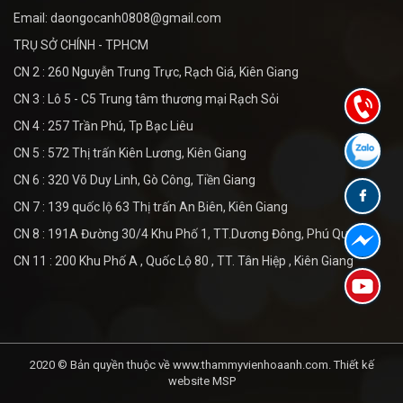
Email: daongocanh0808@gmail.com
TRỤ SỞ CHÍNH - TPHCM
CN 2 : 260 Nguyễn Trung Trực, Rạch Giá, Kiên Giang
CN 3 : Lô 5 - C5 Trung tâm thương mại Rạch Sỏi
CN 4 : 257 Trần Phú, Tp Bạc Liêu
CN 5 : 572 Thị trấn Kiên Lương, Kiên Giang
CN 6 : 320 Võ Duy Linh, Gò Công, Tiền Giang
CN 7 : 139 quốc lộ 63 Thị trấn An Biên, Kiên Giang
CN 8 : 191A Đường 30/4 Khu Phố 1, TT.Dương Đông, Phú Quốc
CN 11 : 200 Khu Phố A , Quốc Lộ 80 , TT. Tân Hiệp , Kiên Giang
2020 © Bản quyền thuộc về www.thammyvienhoaanh.com.
Thiết kế
website MSP