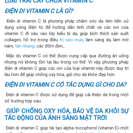
LOẠI TRÁI CÂY CHỨA VITAMIN C
ĐIỆN DI VITAMIN C LÀ GÌ?
Điện di vitamin C là phương pháp chăm sóc da tiên tiến sử
dụng sóng điện từ để hướng dẫn tinh chất và các ion của
vitamin C đi sâu vào lớp biểu bì da, giúp kích thích sản xuất
collagen, hỗ trợ trong điều
trị sẹo mụn
, làm sáng da, làm mờ
nám,
tàn nhang,
các đốm đen,…
Mặc dù vitamin C có thể được cung cấp qua đường ăn uống
nhưng nó không tồn tại lâu trong cơ thể. Vì vậy, phương pháp
điện di vitamin C giúp các ion của loại vitamin này được duy trì
lâu hơn để giúp chống oxy hóa, giữ cho da khỏe đẹp hơn.
ĐIỆN DI VITAMIN C CÓ TÁC DỤNG GÌ CHO DA?
Điện di vitamin C được sử dụng để giúp cải thiện da trong một
số trường hợp sau:
GIÚP CHỐNG OXY HÓA, BẢO VỆ DA KHỎI SỰ
TÁC ĐỘNG CỦA ÁNH SÁNG MẶT TRỜI
Điện di vitamin C giúp tái tạo alpha-tocopherol (vitamin E)-một