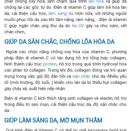
chất chống oxy hóa, làm chậm quá trình
lão hóa
và giúp da
chống lại các gốc tự do. Điện di vitamin C giúp làm trẻ hóa làn
da, cải thiện cấu trúc,
làm sáng da
. Hơn nữa, với những người
muốn phục hồi da sau khi tắm nắng, rám nắng,… điện di vitamin
C giúp ngăn chặn ung thư da do
tia UV
gây ra như nám, vết
chân chim,..
GIÚP DA SĂN CHẮC, CHỐNG LÕA HÓA DA
Ngoài các chức năng chống oxy hóa của vitamin C, phương
pháp điện di vitamin C có tác dụng hỗ trợ tổng hợp collagen,
hình thành cấu trúc
protein
, hỗ trợ trong quá trình hydroxyl hóa
các phân tử collagen. Trong khi đó, collagen đóng vai trò quan
trọng trong việc giữ độ đàn hồi và
săn chắc
cho da. Nhiều yếu
tố (môi trường, độ tuổi,..) khiến cho làn da bị thiếu hụt collagen
gây chảy xệ, xuất hiện nếp nhăn.
Điện di vitamin C kích thích tăng sinh collagen và elastin, hỗ trợ
trong điều trị sẹo mụn, cải thiện cấu trúc da, độ săn chắc cho
da.
GIÚP LÀM SÁNG DA, MỜ MỤN THÂM
Quá trình điện di Vitamin C có thể ức chế tyrosinase (một loại