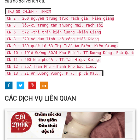
của nó đối với làn da.
TRỤ SỞ CHÍNH - TPHCM
CN 2 : 260 nguyễn trung trực rạch giá, kiên giang
CN 3 : lô5-c5 trung tâm thương mại, rạch sỏi
CN 6 : 572 -thị trấn kiên lương -kiên Giang
CN 8 : 320 võ duy linh -gò công tiền Giang
CN 9 : 139 quốc lộ 63 Thị Trấn An Biên- Kiên Giang.
CN 10 : 191A Đường 30/4 Khu Phố 1, TT.Dương Đông, Phú Quốc
CN 11 : 200 khu phố A , TT.Tân Hiệp, Kiêng.
CN 12 : 257 Trần Phú -Thành Phố bạc Liêu.
CN 13 : 21 An Dương Vương. P 7. Tp Cà Mau..
CÁC DỊCH VỤ LIÊN QUAN