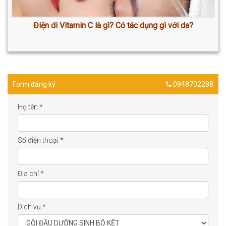
Điện di Vitamin C là gì? Có tác dụng gì với da?
Form đăng ký
0948702288
Họ tên
*
Số điện thoại
*
Địa chỉ
*
Dịch vụ
*