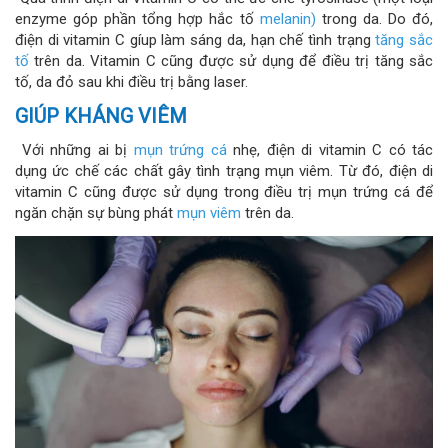
enzyme góp phần tổng hợp hắc tố
melanin)
trong da. Do đó,
điện di vitamin C gíup làm sáng da, hạn chế tình trạng
tăng sắc
tố
trên da. Vitamin C cũng được sử dụng để điều trị tăng sắc
tố, da đỏ sau khi điều trị bằng laser.
GIÚP KHÁNG VIÊM
Với những ai bị
mụn trứng cá
nhẹ, điện di vitamin C có tác
dụng ức chế các chất gây tình trạng mụn viêm. Từ đó, điện di
vitamin C cũng được sử dụng trong điều trị mụn trứng cá để
ngăn chặn sự bùng phát
mụn viêm
trên da.