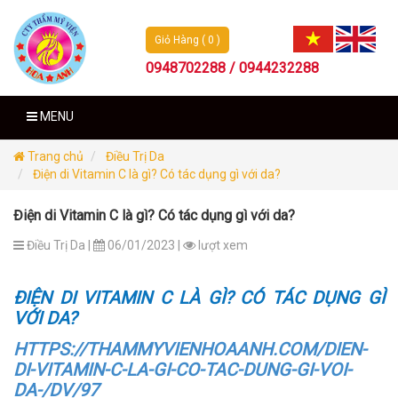
Giỏ Hàng ( 0 )
0948702288 / 0944232288
MENU
Trang chủ
Điều Trị Da
Điện di Vitamin C là gì? Có tác dụng gì với da?
Điện di Vitamin C là gì? Có tác dụng gì với da?
Điều Trị Da |
06/01/2023 |
lượt xem
ĐIỆN DI VITAMIN C LÀ GÌ? CÓ TÁC DỤNG GÌ
VỚI DA?
HTTPS://THAMMYVIENHOAANH.COM/DIEN-
DI-VITAMIN-C-LA-GI-CO-TAC-DUNG-GI-VOI-
DA-/DV/97