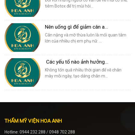
Đối với những người có vấn đề về mùi cơ thể,
tiêm Botox để trị mùi hôi...
Nên uống gì để giảm cân a...
Cân nặng và mỡ thừa luôn là mối quan tâm
lớn của nhiều chị em phụ nữ. ...
Các yếu tố nào ảnh hưởng...
Không tốn quá nhiều thời gian để vẽ chân
mày mỗi ngày, tạo dáng chân m...
THẨM MỸ VIỆN HOA ANH
Hotline: 0944 232 288 / 0948 702 288