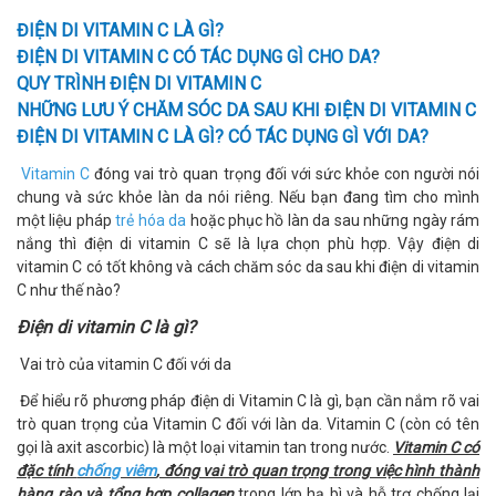
ĐIỆN DI VITAMIN C LÀ GÌ?
ĐIỆN DI VITAMIN C CÓ TÁC DỤNG GÌ CHO DA?
QUY TRÌNH ĐIỆN DI VITAMIN C
NHỮNG LƯU Ý CHĂM SÓC DA SAU KHI ĐIỆN DI VITAMIN C
ĐIỆN DI VITAMIN C LÀ GÌ? CÓ TÁC DỤNG GÌ VỚI DA?
Vitamin C
đóng vai trò quan trọng đối với sức khỏe con người nói
chung và sức khỏe làn da nói riêng. Nếu bạn đang tìm cho mình
một liệu pháp
trẻ hóa da
hoặc phục hồ làn da sau những ngày rám
nắng thì điện di vitamin C sẽ là lựa chọn phù hợp. Vậy điện di
vitamin C có tốt không và cách chăm sóc da sau khi điện di vitamin
C như thế nào?
Điện di vitamin C là gì?
Vai trò của vitamin C đối với da
Để hiểu rõ phương pháp điện di Vitamin C là gì, bạn cần nắm rõ vai
trò quan trọng của Vitamin C đối với làn da. Vitamin C (còn có tên
gọi là axit ascorbic) là một loại vitamin tan trong nước.
Vitamin C có
đặc tính
chống viêm
, đóng vai trò quan trọng trong việc hình thành
hàng rào và tổng hợp collagen
trong lớp hạ bì và hỗ trợ chống lại