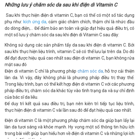
Những lưu ý chăm sóc da sau khi điện di Vitamin C
Sau khi thực hiện điện di vitamin C, bạn có thể có một số tác dụng
phụ như:
kích ứng da,
cảm giác châm chích, thậm chí là nhức đầu
do dòng điện,… Để đảm bảo an toàn và giúp đạt hiệu quả điều trị, có
một số lưu ý chăm sóc da sau khi điện di Vitamin C sau đây:
Không sử dụng các sản phẩm tẩy da sau khi điện di vitamin C. Bởi
sau khi thực hiện liệu trình, vitamin C sẽ có thể lưu lại trên da. Do đó
để đạt được hiệu quả cao nhất sau điện di vitamin C, bạn không rửa
mặt sau đó
Điện di vitamin C chỉ là phương pháp
chăm sóc da
,
hỗ trợ cải thiện
làn da. Vì vậy, đây không phải là phương pháp điều trị thay thế.
Trong liệu trình, bạn có thể kết hợp điện di vitamin C với các phương
pháp điều trị, chăm sóc da khác tùy vào tình trạng da và sự chỉ định
của bác sĩ da liễu.
Để duy trì kết quả sau điều trị, bạn nên kiên trì tiếp tục liệu trình,
thực hiện điện di vitamin C vài lần sau đó để đạt hiệu quả cao nhất.
Điện di vitamin C là một phương pháp chăm sóc da giúp bạn lấy lại
làn da tươi sáng và khỏe mạnh. Hy vọng một số thông tin hữu ích
trong bài viết giúp bạn hiểu hơn về điện di vitamin C và những lợi ích