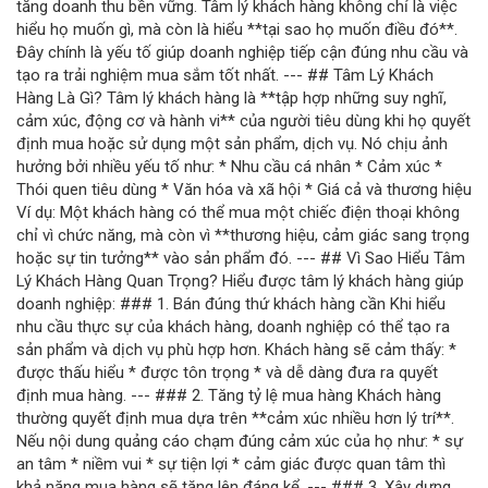
tăng doanh thu bền vững. Tâm lý khách hàng không chỉ là việc
hiểu họ muốn gì, mà còn là hiểu **tại sao họ muốn điều đó**.
Đây chính là yếu tố giúp doanh nghiệp tiếp cận đúng nhu cầu và
tạo ra trải nghiệm mua sắm tốt nhất. --- ## Tâm Lý Khách
Hàng Là Gì? Tâm lý khách hàng là **tập hợp những suy nghĩ,
cảm xúc, động cơ và hành vi** của người tiêu dùng khi họ quyết
định mua hoặc sử dụng một sản phẩm, dịch vụ. Nó chịu ảnh
hưởng bởi nhiều yếu tố như: * Nhu cầu cá nhân * Cảm xúc *
Thói quen tiêu dùng * Văn hóa và xã hội * Giá cả và thương hiệu
Ví dụ: Một khách hàng có thể mua một chiếc điện thoại không
chỉ vì chức năng, mà còn vì **thương hiệu, cảm giác sang trọng
hoặc sự tin tưởng** vào sản phẩm đó. --- ## Vì Sao Hiểu Tâm
Lý Khách Hàng Quan Trọng? Hiểu được tâm lý khách hàng giúp
doanh nghiệp: ### 1. Bán đúng thứ khách hàng cần Khi hiểu
nhu cầu thực sự của khách hàng, doanh nghiệp có thể tạo ra
sản phẩm và dịch vụ phù hợp hơn. Khách hàng sẽ cảm thấy: *
được thấu hiểu * được tôn trọng * và dễ dàng đưa ra quyết
định mua hàng. --- ### 2. Tăng tỷ lệ mua hàng Khách hàng
thường quyết định mua dựa trên **cảm xúc nhiều hơn lý trí**.
Nếu nội dung quảng cáo chạm đúng cảm xúc của họ như: * sự
an tâm * niềm vui * sự tiện lợi * cảm giác được quan tâm thì
khả năng mua hàng sẽ tăng lên đáng kể. --- ### 3. Xây dựng