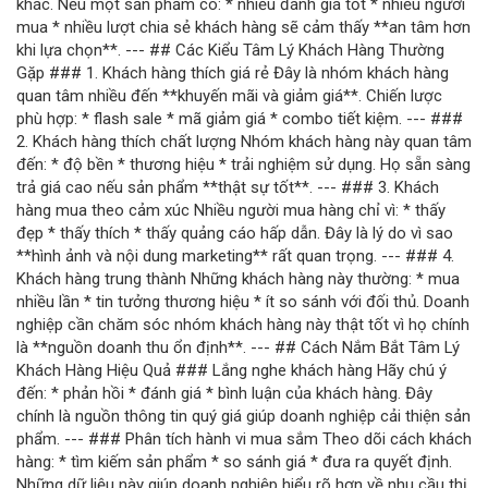
khác. Nếu một sản phẩm có: * nhiều đánh giá tốt * nhiều người
mua * nhiều lượt chia sẻ khách hàng sẽ cảm thấy **an tâm hơn
khi lựa chọn**. --- ## Các Kiểu Tâm Lý Khách Hàng Thường
Gặp ### 1. Khách hàng thích giá rẻ Đây là nhóm khách hàng
quan tâm nhiều đến **khuyến mãi và giảm giá**. Chiến lược
phù hợp: * flash sale * mã giảm giá * combo tiết kiệm. --- ###
2. Khách hàng thích chất lượng Nhóm khách hàng này quan tâm
đến: * độ bền * thương hiệu * trải nghiệm sử dụng. Họ sẵn sàng
trả giá cao nếu sản phẩm **thật sự tốt**. --- ### 3. Khách
hàng mua theo cảm xúc Nhiều người mua hàng chỉ vì: * thấy
đẹp * thấy thích * thấy quảng cáo hấp dẫn. Đây là lý do vì sao
**hình ảnh và nội dung marketing** rất quan trọng. --- ### 4.
Khách hàng trung thành Những khách hàng này thường: * mua
nhiều lần * tin tưởng thương hiệu * ít so sánh với đối thủ. Doanh
nghiệp cần chăm sóc nhóm khách hàng này thật tốt vì họ chính
là **nguồn doanh thu ổn định**. --- ## Cách Nắm Bắt Tâm Lý
Khách Hàng Hiệu Quả ### Lắng nghe khách hàng Hãy chú ý
đến: * phản hồi * đánh giá * bình luận của khách hàng. Đây
chính là nguồn thông tin quý giá giúp doanh nghiệp cải thiện sản
phẩm. --- ### Phân tích hành vi mua sắm Theo dõi cách khách
hàng: * tìm kiếm sản phẩm * so sánh giá * đưa ra quyết định.
Những dữ liệu này giúp doanh nghiệp hiểu rõ hơn về nhu cầu thị