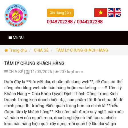
Giỏ Hàng ( 0 )
0948702288 / 0944232288
MENU
Trang chủ
CHIA SẺ
TÂM LÝ CHUNG KHÁCH HÀNG
TÂM LÝ CHUNG KHÁCH HÀNG
CHIA SẺ |
11/03/2026 |
207 lượt xem
Dưới đây là **bài viết dài, chuẩn nội dung web**, dễ đọc, có thể
dùng cho blog, website bán hàng hoặc marketing. --- # Tâm Lý
Khách Hàng – Chìa Khóa Quyết Định Thành Công Trong Kinh
Doanh Trong kinh doanh hiện đại, sản phẩm tốt thôi chưa đủ để
chinh phục thị trường. Điều quan trọng hơn cả chính là **hiểu
được tâm lý khách hàng**. Khi nắm bắt được suy nghĩ, cảm xúc
và hành vi của người mua, doanh nghiệp có thể tạo ra chiến
lược bán hàng hiệu quả, xây dựng mối quan hệ lâu dài và gia