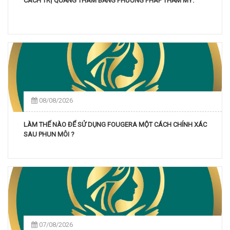
CÁCH TRỊ QUẦNG THÂM BẰNG PHƯƠNG PHÁP THẨM MỸ.
08/08/2026
LÀM THẾ NÀO ĐỂ SỬ DỤNG FOUGERA MỘT CÁCH CHÍNH XÁC
SAU PHUN MÔI ?
07/08/2026