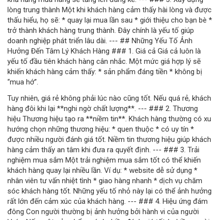
lòng trung thành Một khi khách hàng cảm thấy hài lòng và được
thấu hiểu, họ sẽ: * quay lại mua lần sau * giới thiệu cho bạn bè *
trở thành khách hàng trung thành. Đây chính là yếu tố giúp
doanh nghiệp phát triển lâu dài. --- ## Những Yếu Tố Ảnh
Hưởng Đến Tâm Lý Khách Hàng ### 1. Giá cả Giá cả luôn là
yếu tố đầu tiên khách hàng cân nhắc. Một mức giá hợp lý sẽ
khiến khách hàng cảm thấy: * sản phẩm đáng tiền * không bị
“mua hớ”.
Tuy nhiên, giá rẻ không phải lúc nào cũng tốt. Nếu quá rẻ, khách
hàng đôi khi lại **nghi ngờ chất lượng**. --- ### 2. Thương
hiệu Thương hiệu tạo ra **niềm tin**. Khách hàng thường có xu
hướng chọn những thương hiệu: * quen thuộc * có uy tín *
được nhiều người đánh giá tốt. Niềm tin thương hiệu giúp khách
hàng cảm thấy an tâm khi đưa ra quyết định. --- ### 3. Trải
nghiệm mua sắm Một trải nghiệm mua sắm tốt có thể khiến
khách hàng quay lại nhiều lần. Ví dụ: * website dễ sử dụng *
nhân viên tư vấn nhiệt tình * giao hàng nhanh * dịch vụ chăm
sóc khách hàng tốt. Những yếu tố nhỏ này lại có thể ảnh hưởng
rất lớn đến cảm xúc của khách hàng. --- ### 4. Hiệu ứng đám
đông Con người thường bị ảnh hưởng bởi hành vi của người