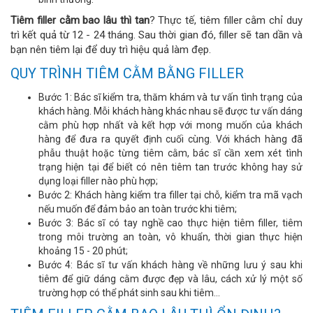
Tiêm filler cằm bao lâu thì tan
? Thực tế, tiêm filler cằm chỉ duy
trì kết quả từ 12 - 24 tháng. Sau thời gian đó, filler sẽ tan dần và
bạn nên tiêm lại để duy trì hiệu quả làm đẹp.
QUY TRÌNH TIÊM CẰM BẰNG FILLER
Bước 1: Bác sĩ kiểm tra, thăm khám và tư vấn tình trạng của
khách hàng. Mỗi khách hàng khác nhau sẽ được tư vấn dáng
cằm phù hợp nhất và kết hợp với mong muốn của khách
hàng để đưa ra quyết định cuối cùng. Với khách hàng đã
phẫu thuật hoặc từng tiêm cằm, bác sĩ cần xem xét tình
trạng hiện tại để biết có nên tiêm tan trước không hay sử
dụng loại filler nào phù hợp;
Bước 2: Khách hàng kiểm tra filler tại chỗ, kiểm tra mã vạch
nếu muốn để đảm bảo an toàn trước khi tiêm;
Bước 3: Bác sĩ có tay nghề cao thực hiện tiêm filler, tiêm
trong môi trường an toàn, vô khuẩn, thời gian thực hiện
khoảng 15 - 20 phút;
Bước 4: Bác sĩ tư vấn khách hàng về những lưu ý sau khi
tiêm để giữ dáng cằm được đẹp và lâu, cách xử lý một số
trường hợp có thể phát sinh sau khi tiêm...