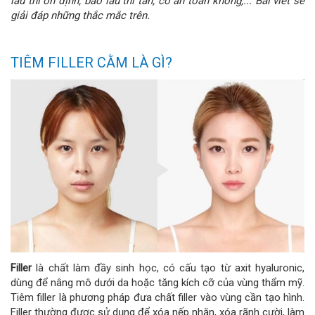
lâu thì ổn định, bao lâu thì tan, có an toàn không,... Bài viết sẽ
giải đáp những thắc mắc trên.
TIÊM FILLER CẰM LÀ GÌ?
Filler
là chất làm đầy sinh học, có cấu tạo từ axit hyaluronic,
dùng để nâng mô dưới da hoặc tăng kích cỡ của vùng thẩm mỹ.
Tiêm filler là phương pháp đưa chất filler vào vùng cần tạo hình.
Filler thường được sử dụng để xóa nếp nhăn, xóa rãnh cười, làm