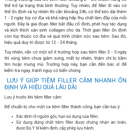
thể trở lại trạng thái bình thường. Tuy nhiên, để filler đi vào cơ
thể ổn định và tự nhiên thì cần khoảng 24h, có thể kéo dài thêm
1 - 2 ngày tùy cơ địa và khả năng hấp thụ chất làm đầy của mỗi
người. Đây là giai đoạn filler bắt đầu cố định, phát huy tác dụng
và kích thích sản sinh collagen cho da. Thời gian filler ổn định
còn tùy thuộc cơ địa và quá trình chăm sóc sau tiêm. Sau đó,
hiệu quả duy trì được từ 12 - 24 tháng.
Tuy nhiên, vẫn có một số ít trường hợp sau tiêm filler 3 - 5 ngày
thì vùng tiêm chưa giảm sưng, mất tự nhiên, thậm chí bị bầm
tím hoặc mưng mủ. Trường hợp này, bạn cần đến bác sĩ để
kiểm tra ngay, tránh nguy cơ biến chứng.
LƯU Ý GIÚP TIÊM FILLER CẰM NHANH ỔN
ĐỊNH VÀ HIỆU QUẢ LÂU DÀI
Lưu ý trước khi tiêm filler cằm
Để chuẩn bị cho một ca tiêm filler thành công, bạn cần lưu ý:
Xác định rõ nguồn gốc, hạn sử dụng của filler;
Sử dụng đúng chất tiêm filler được chứng nhận an toàn,
được Bộ Y tế kiểm định, cấp phép lưu hành;