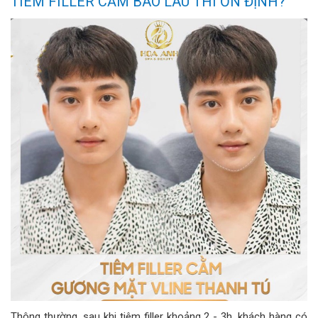
TIÊM FILLER CẰM BAO LÂU THÌ ỔN ĐỊNH?
Thông thường, sau khi tiêm filler khoảng 2 - 3h, khách hàng có