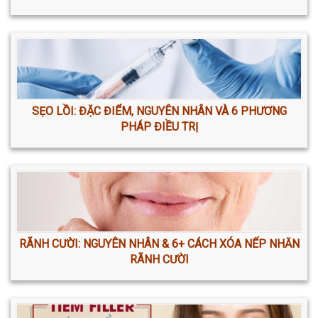
SẸO LỒI: ĐẶC ĐIỂM, NGUYÊN NHÂN VÀ 6 PHƯƠNG
PHÁP ĐIỀU TRỊ
RÃNH CƯỜI: NGUYÊN NHÂN & 6+ CÁCH XÓA NẾP NHĂN
RÃNH CƯỜI