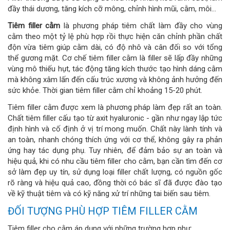
đầy thái dương, tăng kích cỡ mông, chỉnh hình mũi, cằm, môi...
Tiêm filler cằm
là phương pháp tiêm chất làm đầy cho vùng
cằm theo một tỷ lệ phù hợp rồi thực hiện căn chỉnh phần chất
độn vừa tiêm giúp cằm dài, có độ nhô và cân đối so với tổng
thể gương mặt. Cơ chế tiêm filler cằm là filler sẽ lấp đầy những
vùng mô thiếu hụt, tác động tăng kích thước tạo hình dáng cằm
mà không xâm lấn đến cấu trúc xương và không ảnh hưởng đến
sức khỏe. Thời gian tiêm filler cằm chỉ khoảng 15-20 phút.
Tiêm filler cằm được xem là phương pháp làm đẹp rất an toàn.
Chất tiêm filler cấu tạo từ axit hyaluronic - gần như ngay lập tức
định hình và cố định ở vị trí mong muốn. Chất này lành tính và
an toàn, nhanh chóng thích ứng với cơ thể, không gây ra phản
ứng hay tác dụng phụ. Tuy nhiên, để đảm bảo sự an toàn và
hiệu quả, khi có nhu cầu tiêm filler cho cằm, bạn cần tìm đến cơ
sở làm đẹp uy tín, sử dụng loại filler chất lượng, có nguồn gốc
rõ ràng và hiệu quả cao, đồng thời có bác sĩ đã được đào tạo
về kỹ thuật tiêm và có kỹ năng xử trí những tai biến sau tiêm.
ĐỐI TƯỢNG PHÙ HỢP TIÊM FILLER CẰM
Tiêm filler cho cằm áp dụng với những trường hợp như: