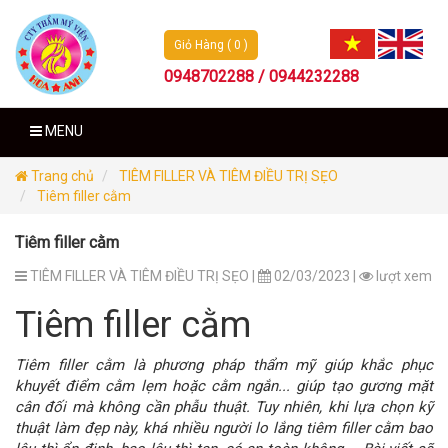
Giỏ Hàng ( 0 )
0948702288 / 0944232288
MENU
Trang chủ
TIÊM FILLER VÀ TIÊM ĐIỀU TRỊ SẸO
Tiêm filler cằm
Tiêm filler cằm
TIÊM FILLER VÀ TIÊM ĐIỀU TRỊ SẸO |
02/03/2023 |
lượt xem
Tiêm filler cằm
Tiêm filler cằm là phương pháp thẩm mỹ giúp khắc phục
khuyết điểm cằm lẹm hoặc cằm ngắn... giúp tạo gương mặt
cân đối mà không cần phẫu thuật. Tuy nhiên, khi lựa chọn kỹ
thuật làm đẹp này, khá nhiều người lo lắng tiêm filler cằm bao