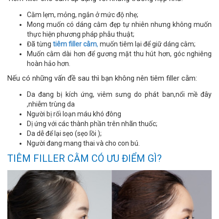
Cằm lẹm, mỏng, ngắn ở mức độ nhẹ;
Mong muốn có dáng cằm đẹp tự nhiên nhưng không muốn
thực hiện phương pháp phẫu thuật;
Đã từng
tiêm filler cằm
,
muốn tiêm lại để giữ dáng cằm;
Muốn cằm dài hơn để gương mặt thu hút hơn, góc nghiêng
hoàn hảo hơn.
Nếu có những vấn đề sau thì bạn không nên tiêm filler cằm:
Da đang bị kích ứng, viêm sưng do phát ban,nổi mề đây
,nhiễm trùng da
Người bị rối loạn máu khó đông
Dị ứng với các thành phần trên nhãn thuốc;
Da dễ để lại sẹo (sẹo lồi );
Người đang mang thai và cho con bú.
TIÊM FILLER CẰM CÓ ƯU ĐIỂM GÌ?