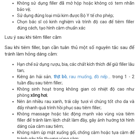
Không sử dụng filler đã mở hộp hoặc không có tem nhãn
bảo vệ;
Sử dụng đúng loại mũi kim được Bộ Y tế cho phép;
Chọn bác sĩ có kinh nghiệm và trình độ cao để tiêm filler
đúng cách, tạo hình cằm chuẩn xác
Lưu ý sau khi tiêm filler cằm
Sau khi tiêm filler, bạn cần tuân thủ một số nguyên tắc sau để
tránh làm hỏng dáng cằm:
Hạn chế sử dụng rượu, bia, các chất kích thích để giữ filler lâu
tan;
Kiêng ăn hải sản
,
thịt bò
, rau muống, đồ nếp.
.. trong 1 - 2
tuần đầu sau tiêm filler;
Không sinh hoạt trong không gian có nhiệt độ cao như
phòng
xông hơi
;
Nên ăn nhiều rau xanh, trái cây tươi vì chúng tốt cho da và
đẩy nhanh quá trình hồi phục sau tiêm filler;
Không massage hoặc tác động mạnh vào vùng vừa tiêm
filler để tránh làm lệch chất làm đầy, gây ảnh hưởng tới hình
dáng của cằm sau tiêm;
Không nằm úp mặt xuống gối, chống cằm hoặc tựa cằm để
tránh gây tổn thương vùng cằm;