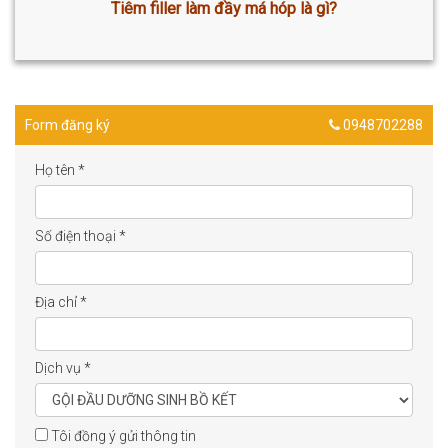
Tiêm filler làm đầy má hóp là gì?
Form đăng ký
0948702288
Họ tên
*
Số điện thoại
*
Địa chỉ
*
Dịch vụ
*
Tôi đồng ý gửi thông tin