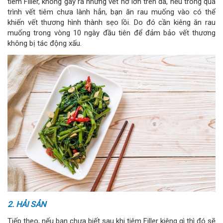
tiêm Filler, không gây ra những vết hở lớn trên da, nếu trong quá
trình vết tiêm chưa lành hẳn, bạn ăn rau muống vào có thể
khiến vết thương hình thành sẹo lồi. Do đó cần kiêng ăn rau
muống trong vòng 10 ngày đầu tiên để đảm bảo vết thương
không bị tác động xấu.
2. HẢI SẢN
Tiếp theo, nếu bạn chưa biết sau khi tiêm Filler kiêng gì thì đó sẽ