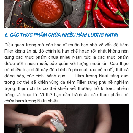
6. CÁC THỰC PHẨM CHỨA NHIỀU HÀM LƯỢNG NATRI
Điều quan trọng mà các bác sĩ muốn bạn nhớ về vấn đề tiêm
Filler kiêng ăn gì, đó chính là hạn chế hoặc tốt nhất không nên
dùng các thực phẩm chứa nhiều Natri, tức là các thực phẩm
được ướt nhiều muối, bảo quản với lượng muối lớn. Các thực
có nhiều loại chất này đó chính là phomat, rau củ muối, thịt cá
đóng hộp, xúc xích, bánh quy,… Hàm lượng Natri tăng cao
trong cơ thể sẽ khiến vùng da tiêm Filler sưng phù nề nghiêm
trọng, thậm chí là có thể khiến vết thương hở bị loét, nhiễm
trùng và hoại tử. Vì thế bạn cần tránh ăn các thực phẩm có
chứa hàm lượng Natri nhiều.