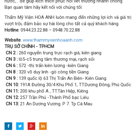
nước,… để giúp kích thích phục hồi vết thương nhanh chóng.
Bạn quan tâm hãy kết nối với chúng tối:
Thẩm Mỹ Viện HOA ANH luôn mang đến những lợi ích và giá trị
vượt trội, đảm bảo sự hài lòng cho tất cả quý khách hàng.
Hotline
: 0944.23.22.88 – 0948.70.22.88
Website
:
www.thammyvienhoaanh.com
TRỤ SỞ CHÍNH - TPHCM
CN 2 :
260 nguyễn trung trực rạch giá, kiên giang
CN 3 :
lô5-c5 trung tâm thương mại, rạch sỏi
CN 6 :
572 -thị trấn kiên lương -kiên Giang
CN 8 :
320 võ duy linh -gò công tiền Giang
CN 9 :
139 quốc lộ 63 Thị Trấn An Biên- Kiên Giang.
CN 10:
191A Đường 30/4 Khu Phố 1, TT.Dương Đông, Phú Quốc
CN 11:
200 khu phố A , TT.Tân Hiệp, Kiêng.
CN 12:
257 Trần Phú -Thành Phố bạc Liêu.
CN 13:
21 An Dương Vương. P 7. Tp Cà Mau