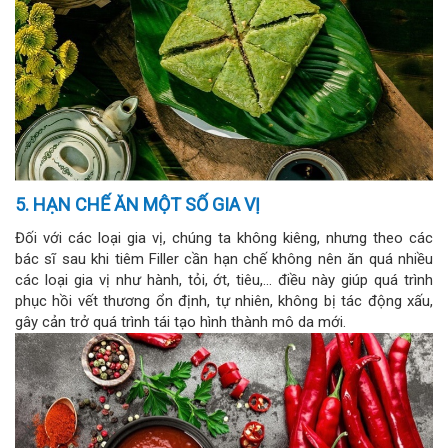
5. HẠN CHẾ ĂN MỘT SỐ GIA VỊ
Đối với các loại gia vị, chúng ta không kiêng, nhưng theo các
bác sĩ sau khi tiêm Filler cần hạn chế không nên ăn quá nhiều
các loại gia vị như hành, tỏi, ớt, tiêu,… điều này giúp quá trình
phục hồi vết thương ổn định, tự nhiên, không bị tác động xấu,
gây cản trở quá trình tái tạo hình thành mô da mới.