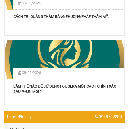
09/08/2026
CÁCH TRỊ QUẦNG THÂM BẰNG PHƯƠNG PHÁP THẨM MỸ.
08/08/2026
LÀM THẾ NÀO ĐỂ SỬ DỤNG FOUGERA MỘT CÁCH CHÍNH XÁC
SAU PHUN MÔI ?
Form đăng ký
0948702288