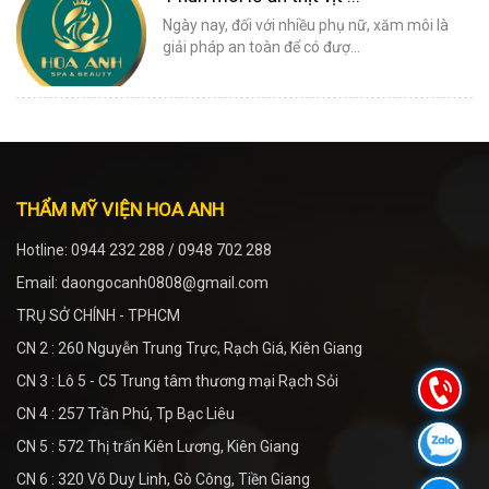
Ngày nay, đối với nhiều phụ nữ, xăm môi là
giải pháp an toàn để có đượ...
THẨM MỸ VIỆN HOA ANH
Hotline: 0944 232 288 / 0948 702 288
Email: daongocanh0808@gmail.com
TRỤ SỞ CHÍNH - TPHCM
CN 2 : 260 Nguyễn Trung Trực, Rạch Giá, Kiên Giang
CN 3 : Lô 5 - C5 Trung tâm thương mại Rạch Sỏi
CN 4 : 257 Trần Phú, Tp Bạc Liêu
CN 5 : 572 Thị trấn Kiên Lương, Kiên Giang
CN 6 : 320 Võ Duy Linh, Gò Công, Tiền Giang