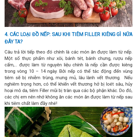
4. CÁC LOẠI ĐỒ NẾP: SAU KHI TIÊM FILLER KIÊNG GÌ NỮA
ĐÂY TA?
Câu trả lời tiếp theo đó chính là các món ăn được làm từ nếp.
Một số thực phẩm như xôi, bánh tét, bánh chưng, rượu nếp
cẩm,… được làm từ nguyên liệu chính là nếp cần được kiêng
trong vòng 10 – 14 ngày. Bởi nếp có thể tác động đến vùng
tiêm sẽ bị nhiễm trùng, mưng mủ, lâu lành vết thương. Nếu
nghiêm trọng hơn, có thể khiến vết thương hở bị loét sâu, hủy
hoại mô da, tiêm Filler mũi bị tràn qua các bộ phận khác. Do đó,
các chị em nên nhớ không ăn các món ăn được làm từ nếp sau
khi tiêm chất làm đầy nhé!