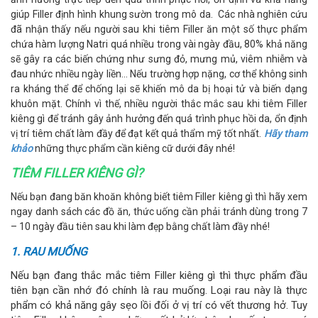
giúp Filler định hình khung sườn trong mô da. Các nhà nghiên cứu
đã nhận thấy nếu người sau khi tiêm Filler ăn một số thực phẩm
chứa hàm lượng Natri quá nhiều trong vài ngày đầu, 80% khả năng
sẽ gây ra các biến chứng như sưng đỏ, mưng mủ, viêm nhiễm và
đau nhức nhiều ngày liền… Nếu trường hợp nặng, cơ thể không sinh
ra kháng thể để chống lại sẽ khiến mô da bị hoại tử và biến dạng
khuôn mặt. Chính vì thế, nhiều người thắc mắc sau khi tiêm Filler
kiêng gì để tránh gây ảnh hưởng đến quá trình phục hồi da, ổn định
vị trí tiêm chất làm đầy để đạt kết quả thẩm mỹ tốt nhất.
Hãy tham
khảo
những thực phẩm cần kiêng cữ dưới đây nhé!
TIÊM FILLER KIÊNG GÌ?
Nếu bạn đang băn khoăn không biết tiêm Filler kiêng gì thì hãy xem
ngay danh sách các đồ ăn, thức uống cần phải tránh dùng trong 7
– 10 ngày đầu tiên sau khi làm đẹp bằng chất làm đầy nhé!
1. RAU MUỐNG
Nếu bạn đang thắc mắc tiêm Filler kiêng gì thì thực phẩm đầu
tiên bạn cần nhớ đó chính là rau muống. Loại rau này là thực
phẩm có khả năng gây sẹo lồi đối ở vị trí có vết thương hở. Tuy