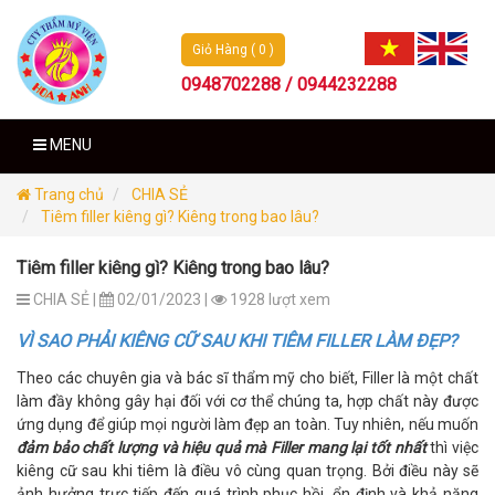
Giỏ Hàng ( 0 )
0948702288 / 0944232288
MENU
Trang chủ
CHIA SẺ
Tiêm filler kiêng gì? Kiêng trong bao lâu?
Tiêm filler kiêng gì? Kiêng trong bao lâu?
CHIA SẺ |
02/01/2023 |
1928 lượt xem
VÌ SAO PHẢI KIÊNG CỮ SAU KHI TIÊM FILLER LÀM ĐẸP?
Theo các chuyên gia và bác sĩ thẩm mỹ cho biết, Filler là một chất
làm đầy không gây hại đối với cơ thể chúng ta, hợp chất này được
ứng dụng để giúp mọi người làm đẹp an toàn. Tuy nhiên, nếu muốn
đảm bảo chất lượng và hiệu quả mà Filler mang lại tốt nhất
thì việc
kiêng cữ sau khi tiêm là điều vô cùng quan trọng. Bởi điều này sẽ
ảnh hưởng trực tiếp đến quá trình phục hồi, ổn định và khả năng