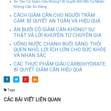
Ăn Táo Có Giảm Cân Không? Bí Quyết Đốt Mỡ Tự Nhiên
Không Cần Ăn Kiêng
CÁCH GIẢM CÂN CHO NGƯỜI TRẦM
CẢM: BÍ QUYẾT AN TOÀN VÀ HIỆU QUẢ
ĂN BƯỞI CÓ GIẢM CÂN KHÔNG? SỰ
THẬT VÀ LỜI KHUYÊN TỪ CHUYÊN GIA
UỐNG NƯỚC CHANH BUỔI SÁNG: THÓI
QUEN NHỎ, LỢI ÍCH LỚN CHO SỨC KHỎE
VÀ NHAN SẮC
CÁC THỰC PHẨM GIÀU CARBOHYDRATE:
BÍ QUYẾT GIẢM CÂN HIỆU QUẢ
Tags:
CÁC BÀI VIẾT LIÊN QUAN