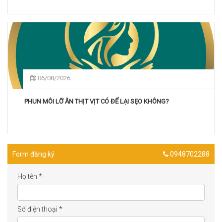
06/08/2026
PHUN MÔI LỠ ĂN THỊT VỊT CÓ ĐỂ LẠI SẸO KHÔNG?
Form đăng ký
0948702288
Họ tên
*
Số điện thoại
*