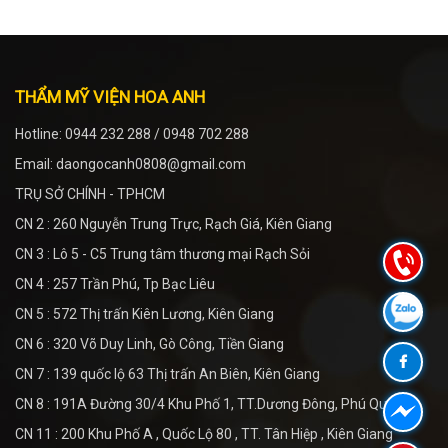
THẨM MỸ VIỆN HOA ANH
Hotline: 0944 232 288 / 0948 702 288
Email: daongocanh0808@gmail.com
TRỤ SỞ CHÍNH - TPHCM
CN 2 : 260 Nguyễn Trung Trực, Rạch Giá, Kiên Giang
CN 3 : Lô 5 - C5 Trung tâm thương mại Rạch Sỏi
CN 4 : 257 Trần Phú, Tp Bạc Liêu
CN 5 : 572 Thị trấn Kiên Lương, Kiên Giang
CN 6 : 320 Võ Duy Linh, Gò Công, Tiền Giang
CN 7 : 139 quốc lộ 63 Thị trấn An Biên, Kiên Giang
CN 8 : 191A Đường 30/4 Khu Phố 1, TT.Dương Đông, Phú Quốc
CN 11 : 200 Khu Phố A , Quốc Lộ 80 , TT. Tân Hiệp , Kiên Giang