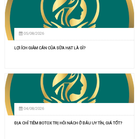
05/08/2026
LỢI ÍCH GIẢM CÂN CỦA SỮA HẠT LÀ GÌ?
04/08/2026
ĐỊA CHỈ TIÊM BOTOX TRỊ HÔI NÁCH Ở ĐÂU UY TÍN, GIÁ TỐT?