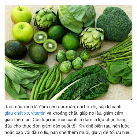
Rau màu xanh lá đậm như cải xoăn, cải bó xôi, súp lơ xanh...
giàu chất xơ, vitamin
và khoáng chất, giúp no lâu, giảm cảm
giác thèm ăn. Các loại rau màu xanh lá đậm là lựa chọn hàng
đầu cho thực đơn giảm cân buổi tối. Khi chế biến rau, nên luộc
hoặc xào với dầu ô liu, hạn chế thêm muối, gia vị để tối ưu hiệu