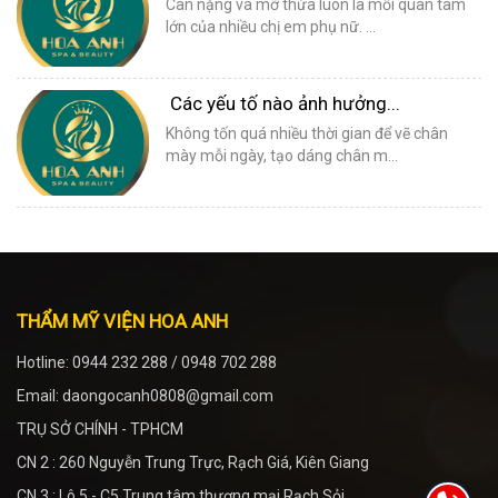
Cân nặng và mỡ thừa luôn là mối quan tâm
lớn của nhiều chị em phụ nữ. ...
Các yếu tố nào ảnh hưởng...
Không tốn quá nhiều thời gian để vẽ chân
mày mỗi ngày, tạo dáng chân m...
THẨM MỸ VIỆN HOA ANH
Hotline: 0944 232 288 / 0948 702 288
Email: daongocanh0808@gmail.com
TRỤ SỞ CHÍNH - TPHCM
CN 2 : 260 Nguyễn Trung Trực, Rạch Giá, Kiên Giang
CN 3 : Lô 5 - C5 Trung tâm thương mại Rạch Sỏi