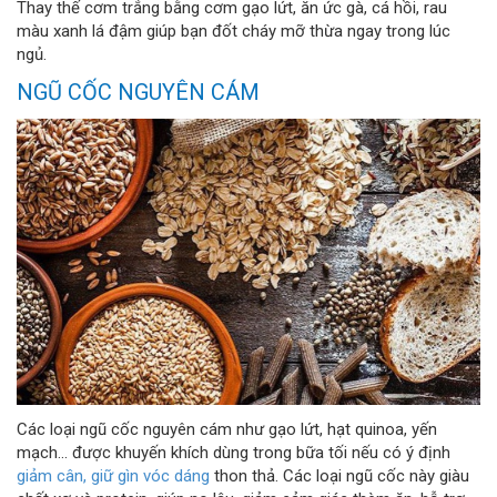
Thay thế cơm trắng bằng cơm gạo lứt, ăn ức gà, cá hồi, rau
màu xanh lá đậm giúp bạn đốt cháy mỡ thừa ngay trong lúc
ngủ.
NGŨ CỐC NGUYÊN CÁM
Các loại ngũ cốc nguyên cám như gạo lứt, hạt quinoa, yến
mạch... được khuyến khích dùng trong bữa tối nếu có ý định
giảm cân, giữ gìn vóc dáng
thon thả. Các loại ngũ cốc này giàu