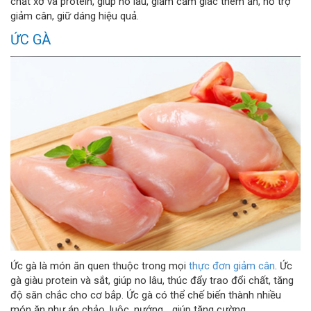
chất xơ và protein, giúp no lâu, giảm cảm giác thèm ăn, hỗ trợ
giảm cân, giữ dáng hiệu quả.
ỨC GÀ
Ức gà là món ăn quen thuộc trong mọi
thực đơn giảm cân
. Ức
gà giàu protein và sắt, giúp no lâu, thúc đẩy trao đổi chất, tăng
độ săn chắc cho cơ bắp. Ức gà có thể chế biến thành nhiều
món ăn như áp chảo, luộc, nướng... giúp tăng cường