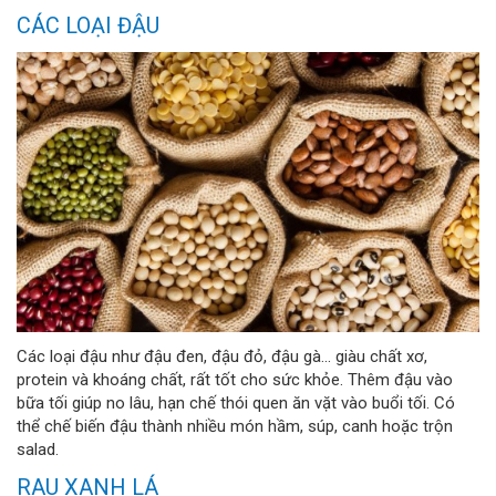
CÁC LOẠI ĐẬU
Các loại đậu như đậu đen, đậu đỏ, đậu gà... giàu chất xơ,
protein và khoáng chất, rất tốt cho sức khỏe. Thêm đậu vào
bữa tối giúp no lâu, hạn chế thói quen ăn vặt vào buổi tối. Có
thể chế biến đậu thành nhiều món hầm, súp, canh hoặc trộn
salad.
RAU XANH LÁ